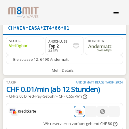
CH*VIV*EASA*ZT4*66*01
STATUS
BETREIBER
ANSCHLUSS
Verfügbar
Typ 2
22 kW
Bielstrasse 12, 6490 Andermatt
Mehr Details
TARIF
ANDERMATT REUSS TARIF- 2024
CHF 0.01/min (ab 12 Stunden)
+ CHF 3.00 Direct-Pay-Gebühr
+ CHF 0.55/kWh
?
Kreditkarte
Wir reservieren vorübergehend CHF 80
?