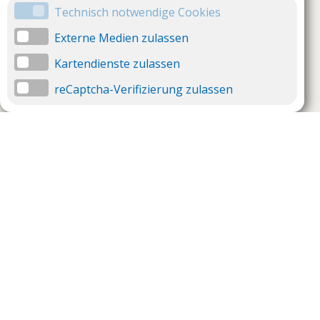
Technisch notwendige Cookies
Externe Medien zulassen
Kartendienste zulassen
reCaptcha-Verifizierung zulassen
Unternehmen
Support
Über uns
Impressum
Häufig gestellte Fragen
AGB und Datenschutz
Verträge hier kündigen